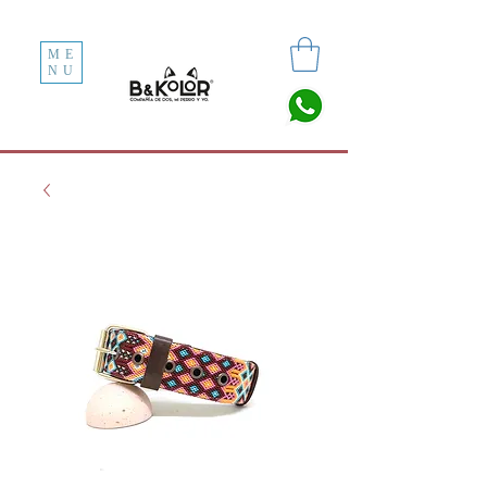
ME
NU