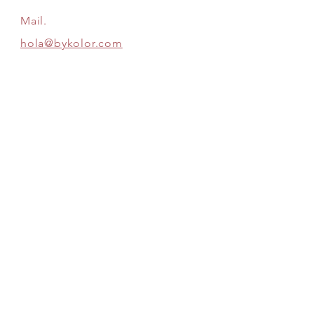
Mail.
hola@bykolor.com
Información
Dudas
Envíos & Devoluciones
Política de la Tienda
Métodos de Pago
Siguenos:
SE PARTE DE ESTA COMPAÑÍA