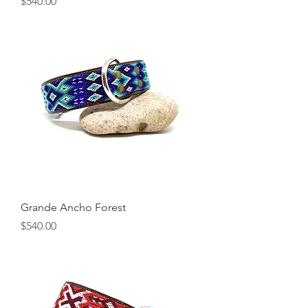
Precio
$540.00
Grande Ancho Forest
Precio
$540.00