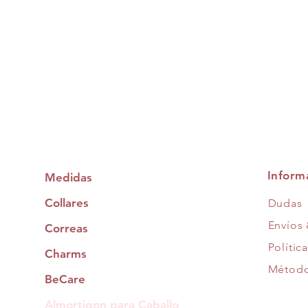
Inform
Medidas
Collares
Dudas
Envíos
Correas
Polític
Charms
Método
BeCare
Almortigon para Caballo