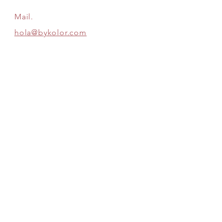
Mail.
hola@bykolor.com
Información
Dudas
Envíos & Devoluciones
Política de la Tienda
Métodos de Pago
Siguenos:
SE PARTE DE ESTA COMPAÑÍA