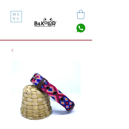
ME
NU