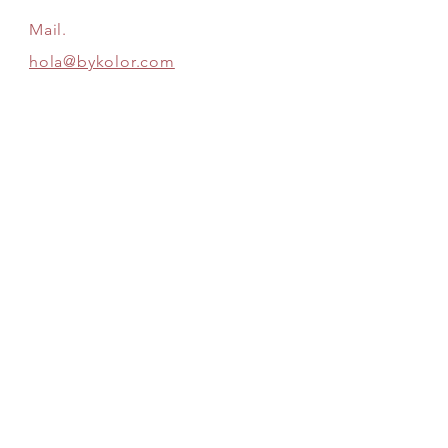
Mail.
hola@bykolor.com
Información
Dudas
Envíos & Devoluciones
Política de la Tienda
Métodos de Pago
Siguenos:
SE PARTE DE ESTA COMPAÑÍA