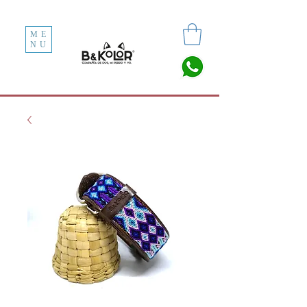
ME
NU