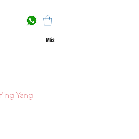
Más
 Ying Yang
io