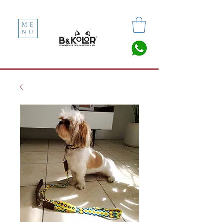
ME
NU