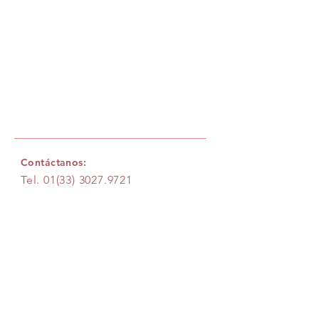
Contáctanos:
Tel.
01(33) 3027.9721
Mail.
hola@bykolor.com
Información