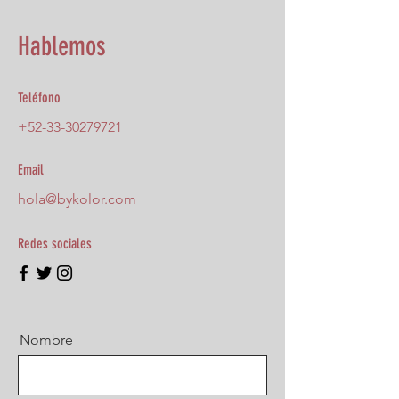
Hablemos
Teléfono
+52-33-30279721
Email
hola@bykolor.com
Redes sociales
Nombre